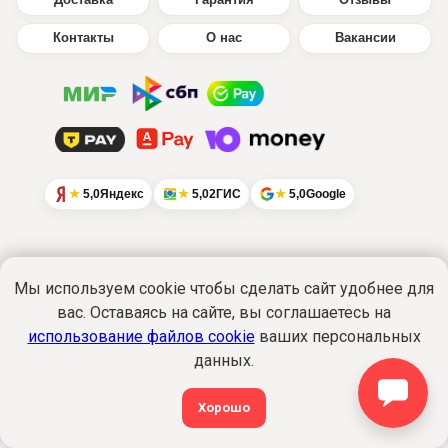
Доставка
Гарантия
Отзывы
Контакты
О нас
Вакансии
5,0
Яндекс
5,0
2ГИС
5,0
Google
Мы используем cookie чтобы сделать сайт удобнее для
Интернет-сайт
www.ikratut.ru
носит
вас. Оставаясь на сайте, вы соглашаетесь на
исключительно информационный характер
использование файлов cookie
ваших персональных
и не является публичной офертой...
Подробнее
данных.
Политика обработки персональных данных
©2015-2026 Все права защищены. ИкраТуТ!
®
Хорошо
shop@ikratut.ru