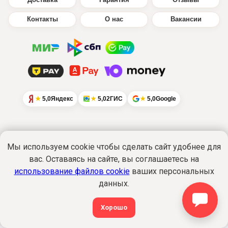
Доставка
Гарантия
Отзывы
Контакты
О нас
Вакансии
5,0
Яндекс
5,0
2ГИС
5,0
Google
Мы используем cookie чтобы сделать сайт удобнее для
Интернет-сайт
www.ikratut.ru
носит
вас. Оставаясь на сайте, вы соглашаетесь на
исключительно информационный характер
использование файлов cookie
ваших персональных
и не является публичной офертой...
Подробнее
данных.
Политика обработки персональных данных
©2015-2026 Все права защищены. ИкраТуТ!
®
Хорошо
shop@ikratut.ru