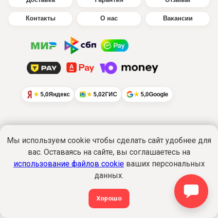
Доставка
Гарантия
Отзывы
Контакты
О нас
Вакансии
5,0
Яндекс
5,0
2ГИС
5,0
Google
Мы используем cookie чтобы сделать сайт удобнее для
Интернет-сайт
www.ikratut.ru
носит
вас. Оставаясь на сайте, вы соглашаетесь на
исключительно информационный характер
использование файлов cookie
ваших персональных
и не является публичной офертой...
Подробнее
данных.
Политика обработки персональных данных
©2015-2026 Все права защищены. ИкраТуТ!
®
Хорошо
shop@ikratut.ru