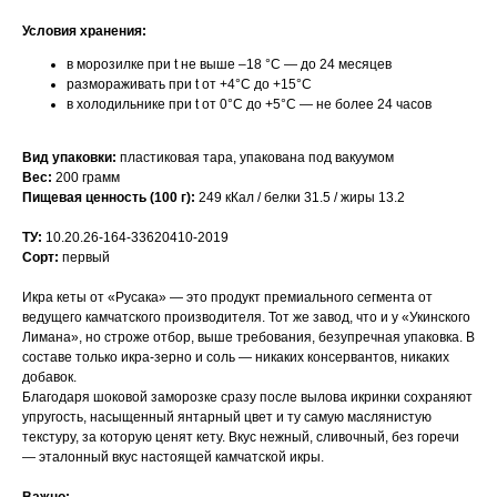
Условия хранения:
в морозилке при t не выше –18 °С — до 24 месяцев
размораживать при t от +4°С до +15°С
в холодильнике при t от 0°С до +5°С — не более 24 часов
Вид упаковки:
пластиковая тара, упакована под вакуумом
Вес:
200 грамм
Пищевая ценность (100 г):
249 кКал / белки 31.5 / жиры 13.2
ТУ:
10.20.26-164-33620410-2019
Сорт:
первый
Икра кеты от «Русака» — это продукт премиального сегмента от
ведущего камчатского производителя. Тот же завод, что и у «Укинского
Лимана», но строже отбор, выше требования, безупречная упаковка. В
составе только икра-зерно и соль — никаких консервантов, никаких
добавок.
Благодаря шоковой заморозке сразу после вылова икринки сохраняют
упругость, насыщенный янтарный цвет и ту самую маслянистую
текстуру, за которую ценят кету. Вкус нежный, сливочный, без горечи
— эталонный вкус настоящей камчатской икры.