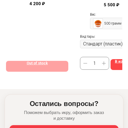
известная - "лосос
вкус и цена отличные
4 200
₽
5 500
₽
Вес:
500 грамм
Вид тары:
В корз
Out of stock
Остались вопросы?
Поможем выбрать икру, оформить заказ
и доставку