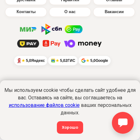
Доставка
Гарантия
Отзывы
Контакты
О нас
Вакансии
5,0
Яндекс
5,0
2ГИС
5,0
Google
Мы используем cookie чтобы сделать сайт удобнее для
Интернет-сайт
www.ikratut.ru
носит
вас. Оставаясь на сайте, вы соглашаетесь на
исключительно информационный характер
использование файлов cookie
ваших персональных
и не является публичной офертой...
Подробнее
данных.
Политика обработки персональных данных
©2015-2026 Все права защищены. ИкраТуТ!
®
Хорошо
shop@ikratut.ru