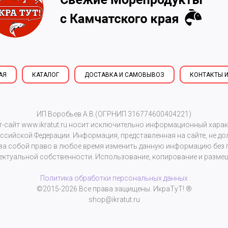
АЯ
КАТАЛОГ
ДОСТАВКА И САМОВЫВОЗ
КОНТАКТЫ И
ИП Воробьев А.В.(ОГРНИП 316774600404221)
т-сайт
www.ikratut.ru
носит исключительно информационный характе
сийской Федерации. Информация, представленная на сайте, не д
 за собой право в любое время изменить данную информацию без 
ектуальной собственности. Использование, копирование и размещ
Политика обработки персональных данных
©2015-2026 Все права защищены. ИкраТуТ! ®
shop@ikratut.ru