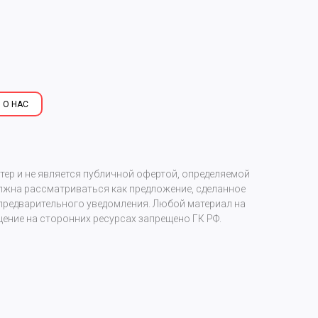
 О НАС
р и не является публичной офертой, определяемой
олжна рассматриваться как предложение, сделанное
предварительного уведомления. Любой материал на
ение на сторонних ресурсах запрещено ГК РФ.