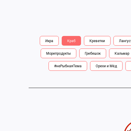
Икра
Краб
Креветки
Лангус
Морепродукты
Гребешок
Кальмар
#неРыбнаяТема
Орехи и Мёд