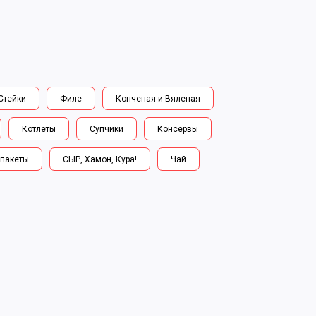
Стейки
Филе
Копченая и Вяленая
Котлеты
Супчики
Консервы
пакеты
СЫР, Хамон, Кура!
Чай