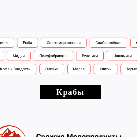
тины
Рыба
Свежемороженная
Слабосолёная
Мидии
Полуфабрикаты
Рулетики
Шашлычки
Кофе и Сладости
Оливки
Масла
Улитки
Термо
Крабы