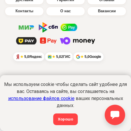
Доставка
Гарантия
Отзывы
Контакты
О нас
Вакансии
5,0
Яндекс
5,0
2ГИС
5,0
Google
Мы используем cookie чтобы сделать сайт удобнее для
Интернет-сайт
www.ikratut.ru
носит
вас. Оставаясь на сайте, вы соглашаетесь на
исключительно информационный характер
использование файлов cookie
ваших персональных
и не является публичной офертой...
Подробнее
данных.
Политика обработки персональных данных
©2015-2026 Все права защищены. ИкраТуТ!
®
Хорошо
shop@ikratut.ru