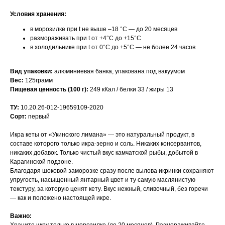
Условия хранения:
в морозилке при t не выше –18 °С — до 20 месяцев
размораживать при t от +4°С до +15°С
в холодильнике при t от 0°С до +5°С — не более 24 часов
Вид упаковки:
алюминиевая банка, упакована под вакуумом
Вес:
125грамм
Пищевая ценность (100 г):
249 кКал / белки 33 / жиры 13
ТУ:
10.20.26-012-19659109-2020
Сорт:
первый
Икра кеты от «Укинского лимана» — это натуральный продукт, в
составе которого только икра-зерно и соль. Никаких консервантов,
никаких добавок. Только чистый вкус камчатской рыбы, добытой в
Карагинской подзоне.
Благодаря шоковой заморозке сразу после вылова икринки сохраняют
упругость, насыщенный янтарный цвет и ту самую маслянистую
текстуру, за которую ценят кету. Вкус нежный, сливочный, без горечи
— как и положено настоящей икре.
Важно: