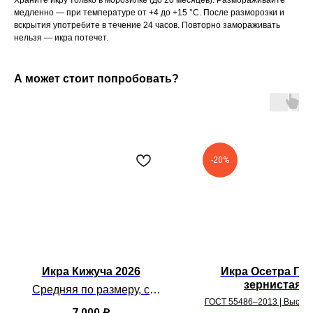
Храните икру только в морозилке (до 20 месяцев). Размораживайте
медленно — при температуре от +4 до +15 °С. После разморозки и
вскрытия употребите в течение 24 часов. Повторно замораживать
нельзя — икра потечет.
А может стоит попробовать?
-20%
Икра Кижуча 2026
Икра Осетра ГОС
зернистая
Средняя по размеру, с
изысканной "остринкой" для
ГОСТ 55486–2013 | Высший
7 000
₽
Натуральный продукт 