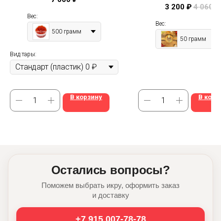
ценителей
консервантов
3 200
₽
4 060
₽
Вес:
Вес:
500 грамм
50 грамм
Вид тары:
В корзину
В корз
Остались вопросы?
Поможем выбрать икру, оформить заказ
и доставку
+7 915 007-78-78