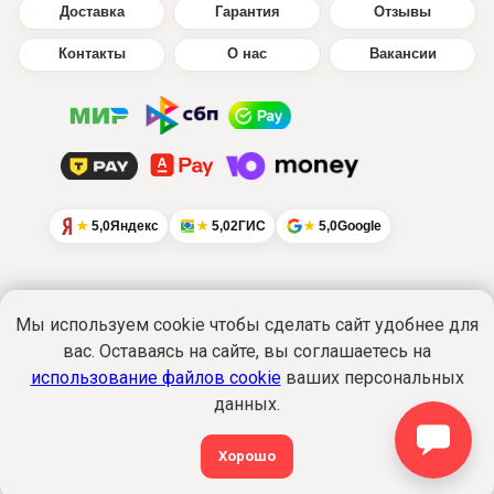
Доставка
Гарантия
Отзывы
Контакты
О нас
Вакансии
5,0
Яндекс
5,0
2ГИС
5,0
Google
Мы используем cookie чтобы сделать сайт удобнее для
вас. Оставаясь на сайте, вы соглашаетесь на
Интернет-сайт
www.ikratut.ru
носит
исключительно информационный характер
использование файлов cookie
ваших персональных
и не является публичной офертой...
данных.
Подробнее
Политика обработки персональных данных
©2015-2026 Все права защищены. ИкраТуТ!
Хорошо
®
shop@ikratut.ru