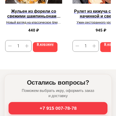
Жульен из форели со
Рулет из кижуча с 
свежими шампиньонами,
начинкой и свеж
каперсами, вяленными
шампиньонам
Новый взгляд на классическое блюдо
Ужин ресторанного уровня
томатами, сыром чеддер,
в нашей «рыбной» интерпретации
дома!
440
₽
945
₽
моцареллой и сливками
В корзину
В корз
Остались вопросы?
Поможем выбрать икру, оформить заказ
и доставку
+7 915 007-78-78