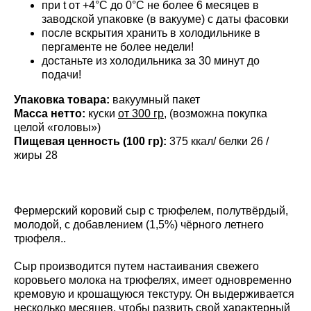
при t от +4°С до 0°С не более 6 месяцев в
заводской упаковке (в вакууме) с даты фасовки
после вскрытия хранить в холодильнике в
пергаменте не более недели!
достаньте из холодильника за 30 минут до
подачи!
Упаковка товара:
вакуумный пакет
Масса нетто:
куски
от 300 гр,
(возможна покупка
целой «головы»)
Пищевая ценность (100 гр):
375 ккал/ белки 26 /
жиры 28
Фермерский коровий сыр с трюфелем, полутвёрдый,
молодой, с добавлением (1,5%) чёрного летнего
трюфеля..
Сыр производится путем настаивания свежего
коровьего молока на трюфелях, имеет одновременно
кремовую и крошащуюся текстуру. Он выдерживается
несколько месяцев, чтобы развить свой характерный