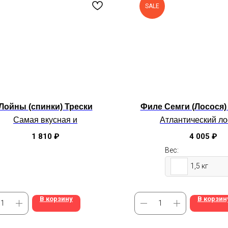
SALE
Лойны (спинки) Трески
Филе Семги (Лосося
Самая вкусная и
Атлантический ло
сочная часть филе.
ТОП качеств
1 810
₽
4 005
₽
Без кожи и костей.
Средний вес: 1.5
Идеальны для жарки
(1 кг - 2670 ру
Вес:
Средний вес: 400 гр+
1,5 кг
В корзину
В корзин