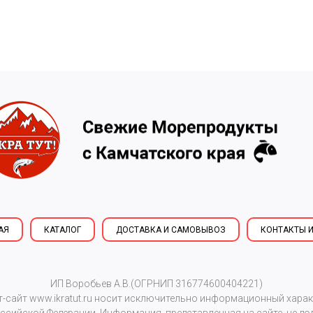
АЯ
КАТАЛОГ
ДОСТАВКА И САМОВЫВОЗ
КОНТАКТЫ И
ИП Воробьев А.В.(ОГРНИП 316774600404221)
т-сайт
www.ikratut.ru
носит исключительно информационный характе