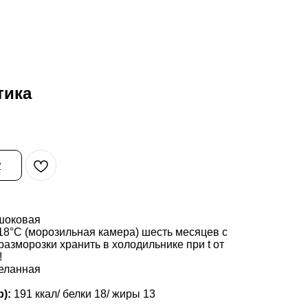
тика
у
шоковая
-18°С (морозильная камера) шесть месяцев с
разморозки хранить в холодильнике при t от
!
еланная
р):
191 ккал/ белки 18/ жиры 13