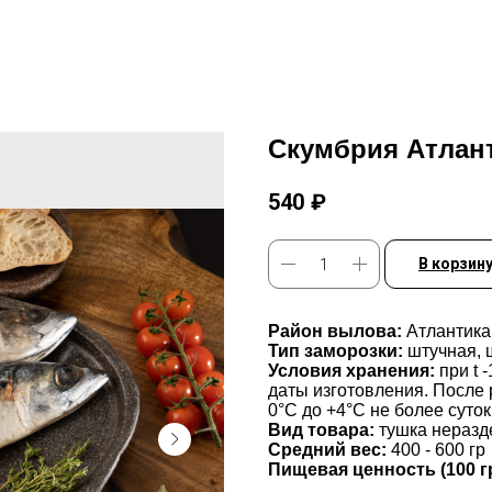
Скумбрия Атлан
540
₽
В корзин
Район вылова:
Атлантика
Тип заморозки:
штучная, 
Условия хранения:
при t 
даты изготовления. После 
0°С до +4°С не более суток
Вид товара:
тушка неразд
Средний вес:
400 - 600 гр
Пищевая ценность (100 г