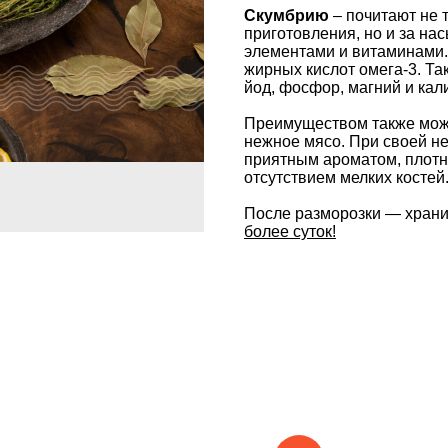
Скумбрию
– почитают не 
приготовления, но и за н
элементами и витаминами.
жирных кислот омега-3. Та
йод, фосфор, магний и кал
Преимуществом также можн
нежное мясо. При своей н
приятным ароматом, плот
отсутствием мелких костей
После разморозки — храни
более суток!