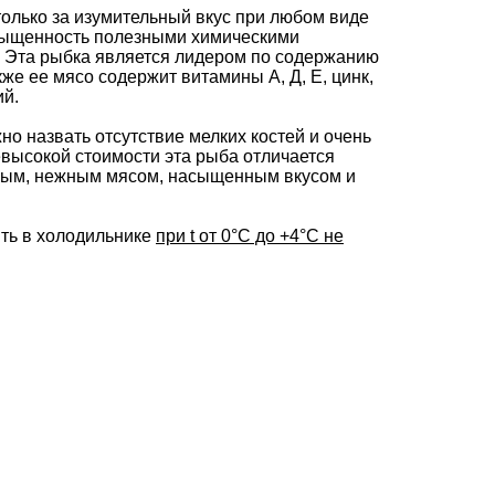
только за изумительный вкус при любом виде
асыщенность полезными химическими
 Эта рыбка является лидером по содержанию
кже ее мясо содержит витамины А, Д, Е, цинк,
ий.
о назвать отсутствие мелких костей и очень
евысокой стоимости эта рыба отличается
ным, нежным мясом, насыщенным вкусом и
.
ть в холодильнике
при t от 0°С до +4°С не