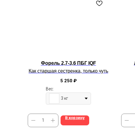
Форель 2,7-3,6 ПБГ IQF
Как старшая сестренка, только чуть
поменьше.
5 250
₽
Солим, жарим и печём
Средний вес: 3 кг
Вес:
(
1 кг - 1750 руб
)
3 кг
В корзину