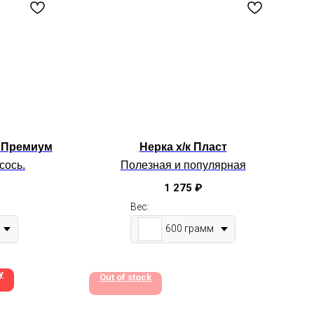
) Премиум
Нерка х/к Пласт
сось.
Полезная и популярная
о
закуска из дикой рыбки.
1 275
₽
 кг
"боковник, половинка"
б)
Средний вес: 0,6кг
Вес:
600 грамм
у
Out of stock