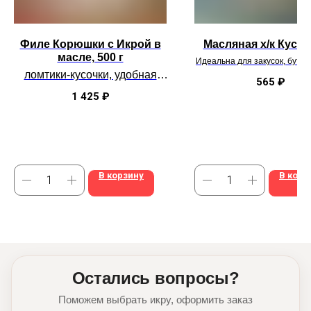
Филе Корюшки с Икрой в
Масляная х/к Кусок 
масле, 500 г
Идеальна для закусок, буте
праздничной подачи
ломтики-кусочки, удобная
565
₽
упаковка, идеальная
1 425
₽
разделка
В корзину
В корз
Остались вопросы?
Поможем выбрать икру, оформить заказ