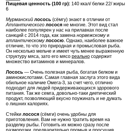
Пищевая ценность (100 гр):
140 ккал/ белки 22/ жиры
6
Мурманский
лосось
(сёмгу) знают в отличии от
Атлантического
лосося
не многие. Этот вид стал
наиболее популярен у нас на прилавках после
санкций с 2014 года, как замена
норвежскому
и
атлантическому
лососю
. Однако, наиболее важное
отличие, то что это природная и промысловая рыба.
Он несколько мельче и имеет чуть менее выраженную
структуру мяса, зато его мясо
реально
содержит
множество витаминов и минералов.
Лосось
— Очень полезная рыба, богатая белком и
аминокислотами. Самая главная заслуга этого вида
обильное наличие Омега-3, за счет чего, отлично
подходит для людей придерживающихся здорового
питания. Так же семга, довольно-таки диетический
продукт, позволяющий вкусно поужинать и не думать
о лишних калориях.
Стейки
лосося
(сёмги) очень удобны для
приготовления. Вам не нужно тратить время на
разделку рыбы. Готовить их можно сразу после
разморозки, предварительно промыв и просушив