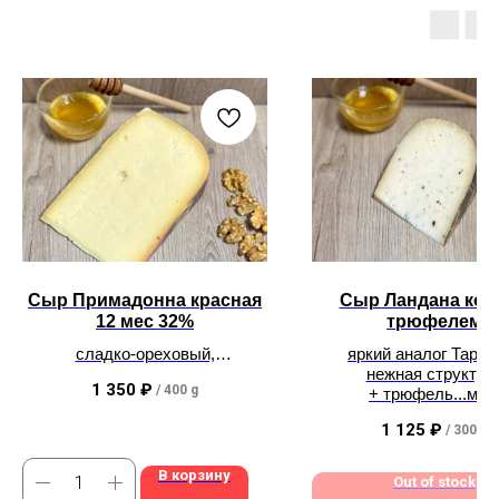
Сыр Примадонна красная
Сыр Ландана коз
12 мес 32%
трюфелем
сладко-ореховый,
яркий аналог Тарту
для тех кто "понежнее"
нежная структур
1 350
₽
/
400 g
+ трюфель...мм
1 125
₽
/
300 g
В корзину
Out of stock