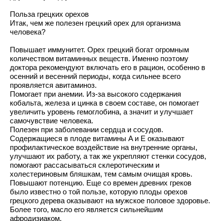
Польза грецких орехов
Итак, чем же полезен грецкий орех для организма
человека?
Повышает иммунитет. Орех грецкий богат огромным
количеством витаминных веществ. Именно поэтому
доктора рекомендуют включать его в рацион, особенно в
осенний и весенний периоды, когда сильнее всего
проявляется авитаминоз.
Помогает при анемии. Из-за высокого содержания
кобальта, железа и цинка в своем составе, он помогает
увеличить уровень гемоглобина, а значит и улучшает
самочувствие человека.
Полезен при заболевании сердца и сосудов.
Содержащиеся в плоде витамины A и E оказывают
профилактическое воздействие на внутренние органы,
улучшают их работу, а так же укрепляют стенки сосудов,
помогают рассасываться склеротическим и
холестериновым бляшкам, тем самым очищая кровь.
Повышают потенцию. Еще со времен древних греков
было известно о той пользе, которую плоды орехов
грецкого дерева оказывают на мужское половое здоровье.
Более того, масло его является сильнейшим
афродизиаком.