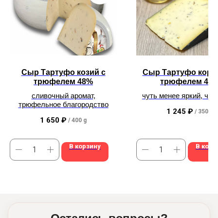
Сыр Тартуфо козий с
Сыр Тартуфо коро
трюфелем 48%
трюфелем 48
сливочный аромат,
чуть менее яркий, чем
трюфельное благородство
идеален для завтр
1 245
₽
/
350 g
1 650
₽
/
400 g
В корзину
В корз