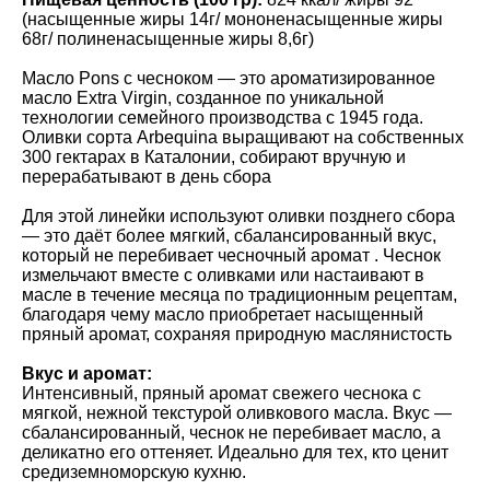
(насыщенные жиры 14г/ мононенасыщенные жиры
68г/ полиненасыщенные жиры 8,6г)
Масло Pons с чесноком — это ароматизированное
масло Extra Virgin, созданное по уникальной
технологии семейного производства с 1945 года.
Оливки сорта Arbequina выращивают на собственных
300 гектарах в Каталонии, собирают вручную и
перерабатывают в день сбора
Для этой линейки используют оливки позднего сбора
— это даёт более мягкий, сбалансированный вкус,
который не перебивает чесночный аромат . Чеснок
измельчают вместе с оливками или настаивают в
масле в течение месяца по традиционным рецептам,
благодаря чему масло приобретает насыщенный
пряный аромат, сохраняя природную маслянистость
Вкус и аромат:
Интенсивный, пряный аромат свежего чеснока с
мягкой, нежной текстурой оливкового масла. Вкус —
сбалансированный, чеснок не перебивает масло, а
деликатно его оттеняет. Идеально для тех, кто ценит
средиземноморскую кухню.