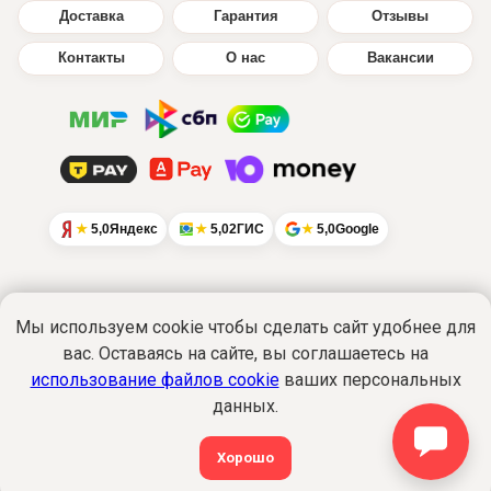
Доставка
Гарантия
Отзывы
Контакты
О нас
Вакансии
5,0
Яндекс
5,0
2ГИС
5,0
Google
Мы используем cookie чтобы сделать сайт удобнее для
вас. Оставаясь на сайте, вы соглашаетесь на
Интернет-сайт
www.ikratut.ru
носит
исключительно информационный характер
использование файлов cookie
ваших персональных
и не является публичной офертой...
данных.
Подробнее
Политика обработки персональных данных
©2015-2026 Все права защищены. ИкраТуТ!
Хорошо
®
shop@ikratut.ru