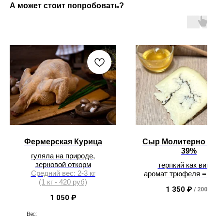
А может стоит попробовать?
Фермерская Курица
Сыр Молитерно ов
39%
гуляла на природе,
зерновой откорм
терпкий как вино 
Средний вес: 2-3 кг
аромат трюфеля = ш
(1 кг - 420 руб)
1 350
₽
/
200 g
1 050
₽
Вес: