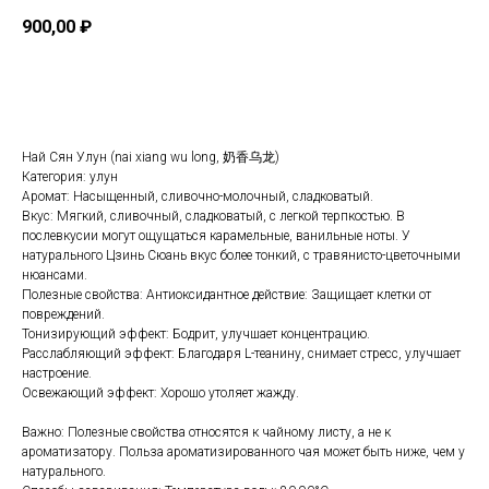
900,00
₽
В корзину
Най Сян Улун (nai xiang wu long, 奶香乌龙)
Категория: улун
Аромат: Насыщенный, сливочно-молочный, сладковатый.
Вкус: Мягкий, сливочный, сладковатый, с легкой терпкостью. В
послевкусии могут ощущаться карамельные, ванильные ноты. У
натурального Цзинь Сюань вкус более тонкий, с травянисто-цветочными
нюансами.
Полезные свойства: Антиоксидантное действие: Защищает клетки от
повреждений.
Тонизирующий эффект: Бодрит, улучшает концентрацию.
Расслабляющий эффект: Благодаря L-теанину, снимает стресс, улучшает
настроение.
Освежающий эффект: Хорошо утоляет жажду.
Важно: Полезные свойства относятся к чайному листу, а не к
ароматизатору. Польза ароматизированного чая может быть ниже, чем у
натурального.