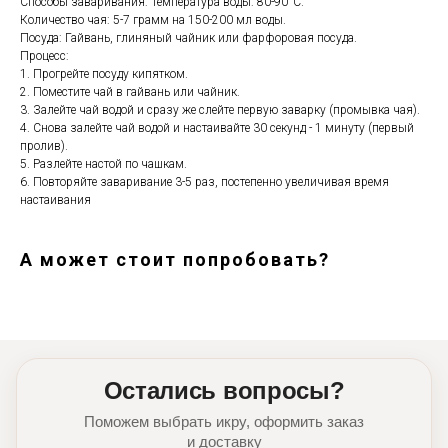
Способы заваривания: Температура воды: 80-90°C.
Количество чая: 5-7 грамм на 150-200 мл воды.
Посуда: Гайвань, глиняный чайник или фарфоровая посуда.
Процесс:
1. Прогрейте посуду кипятком.
2. Поместите чай в гайвань или чайник.
3. Залейте чай водой и сразу же слейте первую заварку (промывка чая).
4. Снова залейте чай водой и настаивайте 30 секунд - 1 минуту (первый
пролив).
5. Разлейте настой по чашкам.
6. Повторяйте заваривание 3-5 раз, постепенно увеличивая время
настаивания
А может стоит попробовать?
Остались вопросы?
Поможем выбрать икру, оформить заказ
и доставку