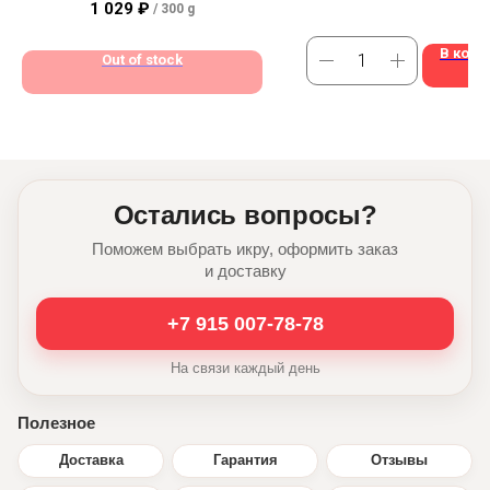
1 029
₽
/
300 g
В корз
Out of stock
Остались вопросы?
Поможем выбрать икру, оформить заказ
и доставку
+7 915 007-78-78
На связи каждый день
Полезное
Доставка
Гарантия
Отзывы