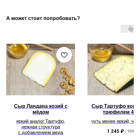
А может стоит попробовать?
Сыр Ландана козий с
Сыр Тартуфо коро
мёдом
трюфелем 48
яркий аналог Тартуфо,
чуть менее яркий, чем
нежная структура
идеален для завтр
1 245
₽
/
350 g
с добавлением меда