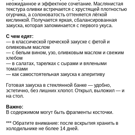
неожиданное и эффектное сочетание. Маслянистая
текстура оливки встречается с хрустящей плотностью
огурчика, а солоноватость оттеняется лёгкой
кислинкой. Получается яркая, сбалансированная
закуска, которая запоминается с первого укуса.
С чем едят:
— в классической греческой закуске с фетой и
оливковым маслом
— с белым вином, узо, оливковым маслом и свежим
хлебом
— в салатах, тарелках с сырами и вялеными
томатами
— как самостоятельная закуска к аперитиву
Готовая закуска в стеклянной банке — удобно,
эстетично, без лишних хлопот. Открыл, выложил — и
на стол.
Важно:
В содержимом могут быть фрагменты косточки.
*** Обратите внимание: после вскрытия хранить в
холодильнике не более 14 дней.