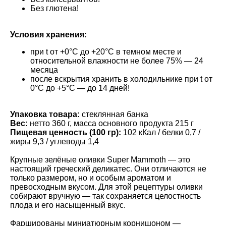
Без глютена!
Условия хранения:
при t от +0°С до +20°С в темном месте и
относительной влажности не более 75% — 24
месяца
после вскрытия хранить в холодильнике при t от
0°С до +5°С — до 14 дней!
Упаковка товара:
стеклянная банка
Вес:
нетто 360 г, масса основного продукта 215 г
Пищевая ценность (100 гр):
102 кКал / белки 0,7 /
жиры 9,3 / углеводы 1,4
Крупные зелёные оливки Super Mammoth — это
настоящий греческий деликатес. Они отличаются не
только размером, но и особым ароматом и
превосходным вкусом. Для этой рецептуры оливки
собирают вручную — так сохраняется целостность
плода и его насыщенный вкус.
Фаршированы миниатюрным корнишоном —