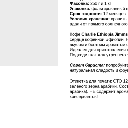
Фасовка:
250 г и 1 кг
Упаковка:
фольгированный п
Срок годности:
12 месяцев
Условия хранения:
хранить 
вдали от прямого солнечного
Кофе
Charlie Ethiopia Jimms
сердце кофейной Эфиопии. Н
вкусом и богатым ароматом с
Идеален для приготовления в
Подходит как для утреннего 
Совет бариста:
попробуйте
натуральная сладость и фру
Этикетка для печати: СТО 12
зелёного зерна арабики. Сос
арабика). НЕ содержит аром
консервантов!