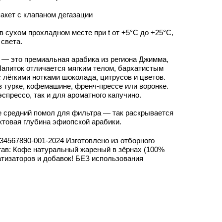
акет с клапаном дегазации
в сухом прохладном месте при t от +5°С до +25°С,
 света.
— это премиальная арабика из региона Джимма,
апиток отличается мягким телом, бархатистым
 лёгкими нотками шоколада, цитрусов и цветов.
 турке, кофемашине, френч-прессе или воронке.
эспрессо, так и для ароматного капучино.
 средний помол для фильтра — так раскрывается
ктовая глубина эфиопской арабики.
34567890-001-2024 Изготовлено из отборного
тав: Кофе натуральный жареный в зёрнах (100%
атизаторов и добавок! БЕЗ использования