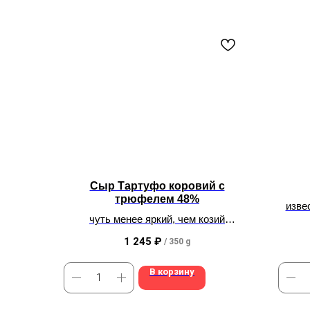
Сыр Тартуфо коровий с
трюфелем 48%
изве
чуть менее яркий, чем козий
идеален для завтрака
1 245
₽
/
350 g
В корзину