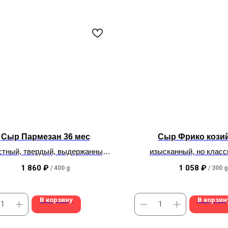
Сыр Пармезан 36 мес
Сыр Фрико кози
стный, твердый, выдержанный,
изысканный, но класс
ТОП
нежный, но плот
1 860
₽
1 058
₽
/
400 g
/
300 g
В корзину
В корзин