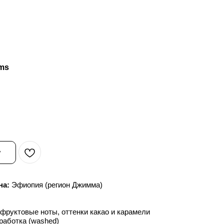
mms
у
на:
Эфиопия (регион Джимма)
фруктовые ноты, оттенки какао и карамели
аботка (washed)