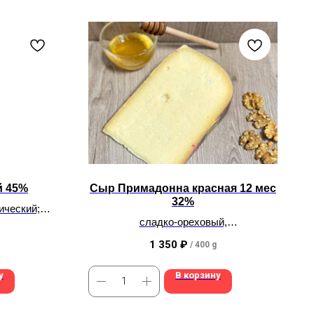
й 45%
Сыр Примадонна красная 12 мес
32%
ический;
ный
сладко-ореховый,
для тех кто "понежнее"
1 350
₽
/
400 g
у
В корзину