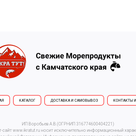
АЯ
КАТАЛОГ
ДОСТАВКА И САМОВЫВОЗ
КОНТАКТЫ И
ИП Воробьев А.В.(ОГРНИП 316774600404221)
т-сайт
www.ikratut.ru
носит исключительно информационный характе