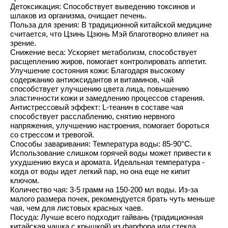
Детоксикация: Способствует выведению токсинов и
шлаков из организма, очищает печень.
Польза для зрения: В традиционной китайской медицине
считается, что Цзинь Цзюнь Мэй благотворно влияет на
зрение.
Снижение веса: Ускоряет метаболизм, способствует
расщеплению жиров, помогает контролировать аппетит.
Улучшение состояния кожи: Благодаря высокому
содержанию антиоксидантов и витаминов, чай
способствует улучшению цвета лица, повышению
эластичности кожи и замедлению процессов старения.
Антистрессовый эффект: L-теанин в составе чая
способствует расслаблению, снятию нервного
напряжения, улучшению настроения, помогает бороться
со стрессом и тревогой.
Способы заваривания: Температура воды: 85-90°C.
Использование слишком горячей воды может привести к
ухудшению вкуса и аромата. Идеальная температура -
когда от воды идет легкий пар, но она еще не кипит
ключом.
Количество чая: 3-5 грамм на 150-200 мл воды. Из-за
малого размера почек, рекомендуется брать чуть меньше
чая, чем для листовых красных чаев.
Посуда: Лучше всего подходит гайвань (традиционная
китайская чашка с крышкой) из фарфора или стекла.