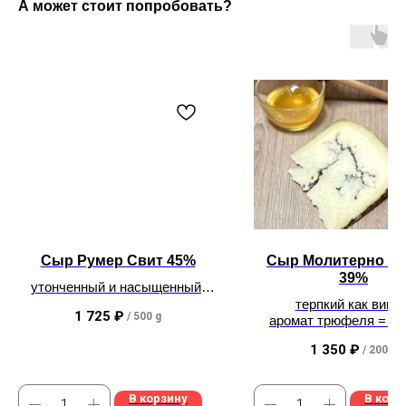
А может стоит попробовать?
Сыр Румер Свит 45%
Сыр Молитерно ов
39%
утонченный и насыщенный
аналог Амстердама
терпкий как вино 
1 725
₽
/
500 g
аромат трюфеля = ш
1 350
₽
/
200 g
В корзину
В корз