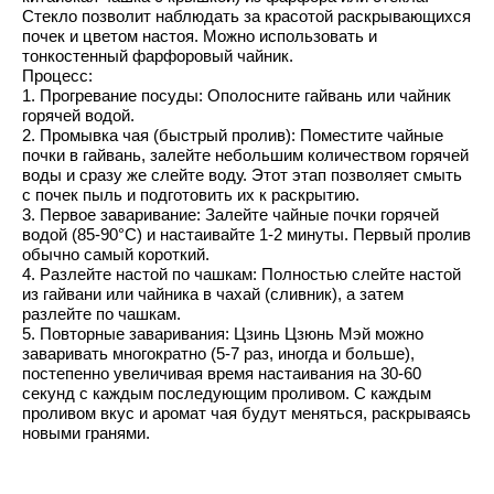
Стекло позволит наблюдать за красотой раскрывающихся
почек и цветом настоя. Можно использовать и
тонкостенный фарфоровый чайник.
Процесс:
1. Прогревание посуды: Ополосните гайвань или чайник
горячей водой.
2. Промывка чая (быстрый пролив): Поместите чайные
почки в гайвань, залейте небольшим количеством горячей
воды и сразу же слейте воду. Этот этап позволяет смыть
с почек пыль и подготовить их к раскрытию.
3. Первое заваривание: Залейте чайные почки горячей
водой (85-90°C) и настаивайте 1-2 минуты. Первый пролив
обычно самый короткий.
4. Разлейте настой по чашкам: Полностью слейте настой
из гайвани или чайника в чахай (сливник), а затем
разлейте по чашкам.
5. Повторные заваривания: Цзинь Цзюнь Мэй можно
заваривать многократно (5-7 раз, иногда и больше),
постепенно увеличивая время настаивания на 30-60
секунд с каждым последующим проливом. С каждым
проливом вкус и аромат чая будут меняться, раскрываясь
новыми гранями.