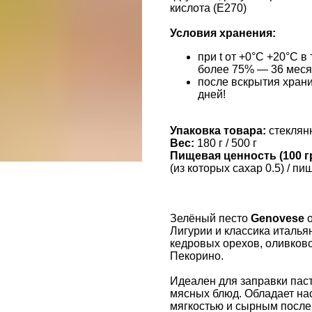
кислота (Е270)
Условия хранения:
при t от +0°С +20°С 
более 75% — 36 мес
после вскрытия храни
дней!
Упаковка товара:
стеклян
Вес:
180 г / 500 г
Пищевая ценность (100 гр
(из которых сахар 0.5) / пи
Зелёный песто
Genovese
о
Лигурии и классика итальян
кедровых орехов, оливков
Пекорино.
Идеален для заправки паст
мясных блюд. Обладает н
мягкостью и сырным после