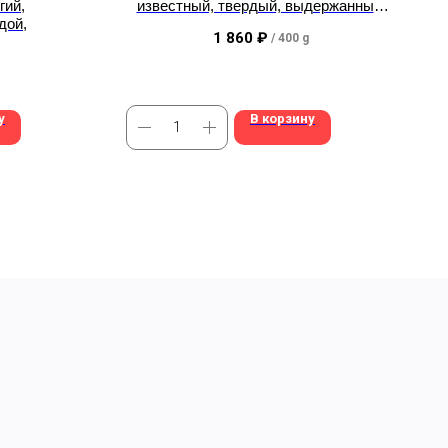
гий,
известный, твердый, выдержанный,
дой,
ТОП
1 860
₽
/
400 g
у
В корзину