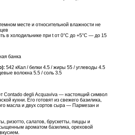
в темном месте и относительной влажности не
яцев
ть в холодильнике при t от 0°С до +5°С — до 15
ная банка
):
542 кКал / белки 4.5 / жиры 55 / углеводы 4.5
щевые волокна 5.5 / соль 3.5
т Contado degli Acquaviva — настоящий символ
ской кухни. Его готовят из свежего базилика,
ого масла и двух сортов сыра — Пармезан и
ы, ризотто, салатов, брускетты, пиццы и
асыщенным ароматом базилика, ореховой
вкусием.