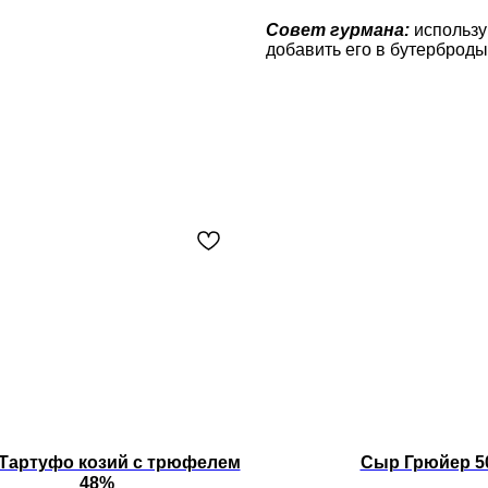
Совет гурмана:
использу
добавить его в бутерброды
Тартуфо козий с трюфелем
Сыр Грюйер 5
48%