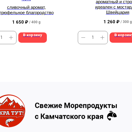
ароматный и стро
идеален с мостар
сливочный аромат,
Швейцария
трюфельное благородство
1 260
₽
1 650
₽
/
300 g
/
400 g
В корзину
В корзин