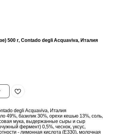
) 500 г, Contado degli Acquaviva, Италия
у
ntado degli Acquaviva, Италия
о 49%, базилик 30%, орехи кешью 13%, соль,
исовая мука, выдержанные сыры и сыр
ычужный фермент) 0,5%, чеснок, уксус,
отности - лимонная кислота (Е330), молочная