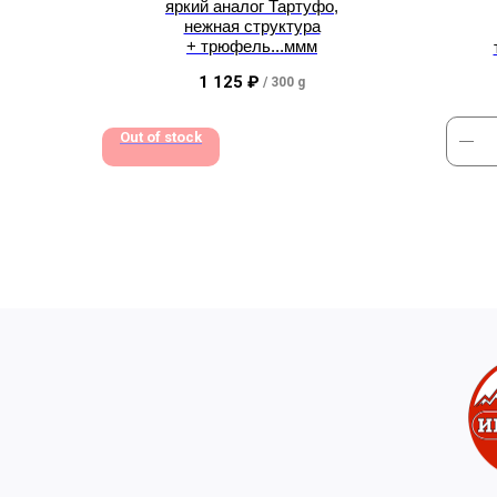
яркий аналог Тартуфо,
нежная структура
+ трюфель...ммм
1 125
₽
/
300 g
Out of stock