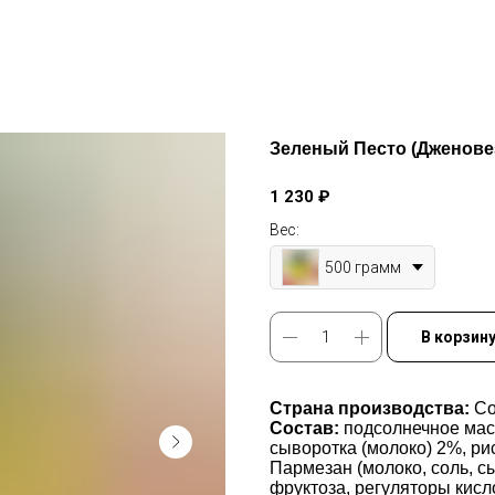
Зеленый Песто (Дженовезе
1 230
₽
Вес:
500 грамм
В корзин
Страна производства:
Co
Состав:
подсолнечное масл
сыворотка (молоко) 2%, р
Пармезан (молоко, соль, с
фруктоза, регуляторы кисл