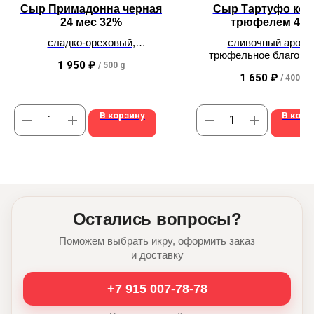
Сыр Примадонна черная
Сыр Тартуфо коз
24 мес 32%
трюфелем 48
сладко-ореховый,
сливочный аромат
рассыпчатый и твердый
трюфельное благоро
1 950
₽
/
500 g
1 650
₽
/
400 g
В корзину
В корз
Остались вопросы?
Поможем выбрать икру, оформить заказ
и доставку
+7 915 007-78-78