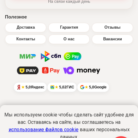
На связи каждый день
Полезное
Доставка
Гарантия
Отзывы
Контакты
О нас
Вакансии
5,0
Яндекс
5,0
2ГИС
5,0
Google
Мы используем cookie чтобы сделать сайт удобнее для
вас. Оставаясь на сайте, вы соглашаетесь на
Интернет-сайт
www.ikratut.ru
носит
исключительно информационный характер
использование файлов cookie
ваших персональных
и не является публичной офертой...
данных.
Подробнее