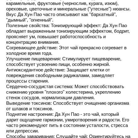
карамельные, фруктовые (чернослив, курага, изюм),
ореховые, цветочные и минеральные ("утесные") нюансы.
Вкус Да Хун Пао часто описывают как "бархатный",
"дымный", "огненный".
Полезные свойства: Тонизирующий эффект: Да Хун Пао
обладает выраженным тонизирующим эффектом, бодрит,
проясняет ум, повышает работоспособность и
концентрацию внимания.
Согревающее действие: Этот чай прекрасно согревает в
холодное время года.
Улучшение пищеварения: Стимулирует пищеварение,
способствует усвоению пищи, особенно жирной.
Антиоксидантное действие: Защищает клетки от
повреждения свободными радикалами, замедляет
процессы старения.
Сердечно-сосудистая система: Может способствовать
снижению уровня "плохого" холестерина, укреплению
стенок сосудов, нормализации давления.
Выведение токсинов: Способствует очищению организма
от шлаков и токсинов.
Поднятие настроения: Да Хун Пао - это чай, который
дарит ощущение гармонии, умиротворения и радости. Его
часто рекомендуют пить в состоянии усталости, стресса
или депрессии.
Способы заваривания: Слушайте чай: Ориентируйтесь на