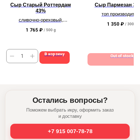
Сыр Старый Роттердам
Сыр Пармезан 30
43%
топ производител
заводская упаков
сливочно-ореховый,
1 350
₽
/
300 g
карамельный,
1 765
₽
/
500 g
эстеты - Ваш выход!
В корзину
Out of stock
Остались вопросы?
Поможем выбрать икру, оформить заказ
и доставку
+7 915 007-78-78