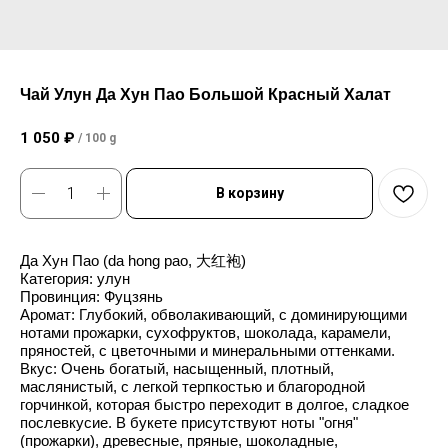
Чай Улун Да Хун Пао Большой Красный Халат
1 050
₽
/
100 g
В корзину
Да Хун Пао (da hong pao, 大红袍)
Категория: улун
Провинция: Фуцзянь
Аромат: Глубокий, обволакивающий, с доминирующими
нотами прожарки, сухофруктов, шоколада, карамели,
пряностей, с цветочными и минеральными оттенками.
Вкус: Очень богатый, насыщенный, плотный,
маслянистый, с легкой терпкостью и благородной
горчинкой, которая быстро переходит в долгое, сладкое
послевкусие. В букете присутствуют ноты "огня"
(прожарки), древесные, пряные, шоколадные,