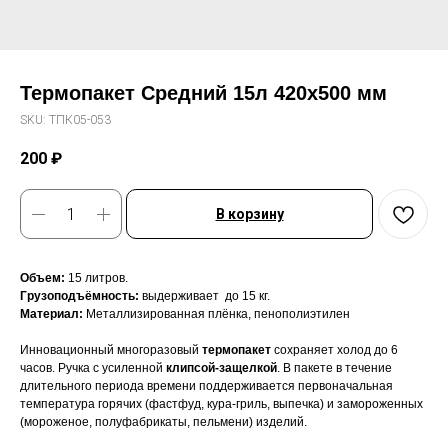
Термопакет Среднийㅤ 15л 420х500 мм
SKU:
TПК05-053
200
₽
В корзину
Объем:
15 литров.
Грузоподъёмность:
выдерживает
до 15 кг.
Материал:
Металлизированная плёнка, пенополиэтилен
Инновационный многоразовый
термопакет
сохраняет холод до 6
часов. Ручка с усиленной
клипсой-защелкой
. В пакете в течение
длительного периода времени поддерживается первоначальная
температура горячих (фастфуд, кура-гриль, выпечка) и замороженных
(мороженое, полуфабрикаты, пельмени) изделий.