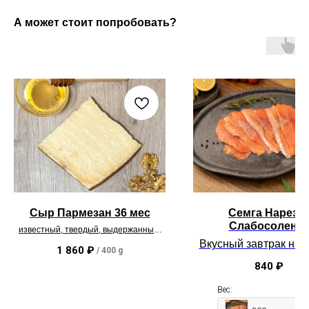
А может стоит попробовать?
Сыр Пармезан 36 мес
Семга Нарезк
Слабосолена
известный, твердый, выдержанный,
ТОП
Вкусный завтрак на 
1 860
₽
/
400 g
без
консерванто
840
₽
минимум соли.
Готовая закуск
Вес: