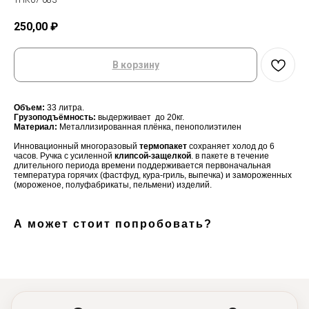
TПК07-083
250,00
₽
В корзину
Объем:
33 литра.
Грузоподъёмность:
выдерживает
до 20кг.
Материал:
Металлизированная плёнка, пенополиэтилен
Инновационный многоразовый
термопакет
сохраняет холод до 6
часов. Ручка с усиленной
клипсой-защелкой
. в пакете в течение
длительного периода времени поддерживается первоначальная
температура горячих (фастфуд, кура-гриль, выпечка) и замороженных
(мороженое, полуфабрикаты, пельмени) изделий.
А может стоит попробовать?