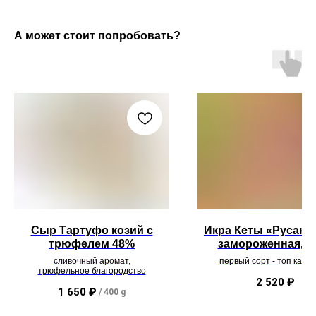
А может стоит попробовать?
Сыр Тартуфо козий с
Икра Кеты «Русак» 
трюфелем 48%
замороженная, 20
сливочный аромат,
первый сорт - топ качес
трюфельное благородство
удобнейшая упаковка, 
консервантов
2 520
₽
1 650
₽
/
400 g