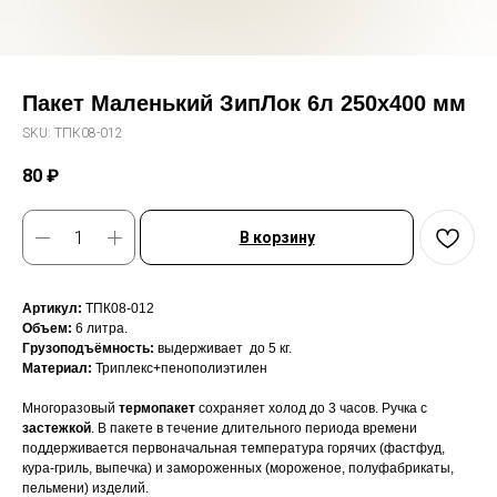
Пакет Маленький ЗипЛок 6л 250х400 мм
SKU:
TПК08-012
80
₽
В корзину
Артикул:
TПК08-012
Объем:
6 литра.
Грузоподъёмность:
выдерживает
до 5 кг.
Материал:
Триплекс+пенополиэтилен
Многоразовый
термопакет
сохраняет холод до 3 часов. Ручка с
застежкой
. В пакете в течение длительного периода времени
поддерживается первоначальная температура горячих (фастфуд,
кура-гриль, выпечка) и замороженных (мороженое, полуфабрикаты,
пельмени) изделий.