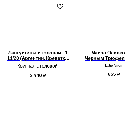
Лангустины с головой L1
Масло Оливково
11/20 (Аргентин. Креветка)
Черным Трюфелем
2кг
125мл
Крупная с головой.
Extra Virgin
хит продаж!
2кг - на всю семью.
Испания - качество 5
655
₽
2 940
₽
Запекать или на гриль