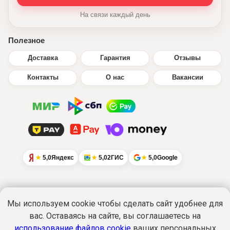
На связи каждый день
Полезное
Доставка
Гарантия
Отзывы
Контакты
О нас
Вакансии
5,0
Яндекс
5,0
2ГИС
5,0
Google
Мы используем cookie чтобы сделать сайт удобнее для
вас. Оставаясь на сайте, вы соглашаетесь на
Интернет-сайт
www.ikratut.ru
носит
исключительно информационный характер
использование файлов cookie
ваших персональных