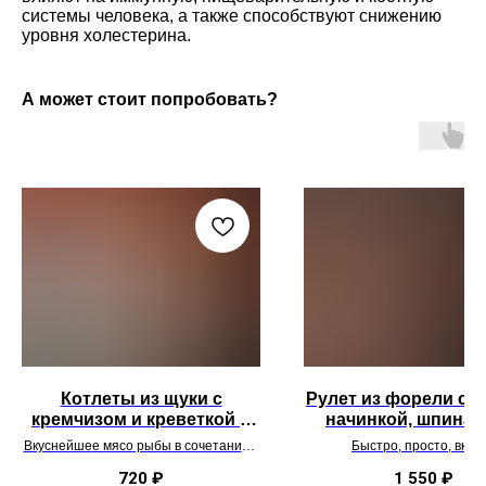
системы человека, а также способствуют снижению
уровня холестерина.
А может стоит попробовать?
Котлеты из щуки с
Рулет из форели с 
кремчизом и креветкой в
начинкой, шпинат
панировке сыра чеддер
вялеными томат
Вкуснейшее мясо рыбы в сочетании с
Быстро, просто, вкус
креветкой и сливочным вкусом сыра, а
Ужин ресторанного уро
панировка из хлопьев с сыром чеддер
у Вас дома!
720
₽
1 550
₽