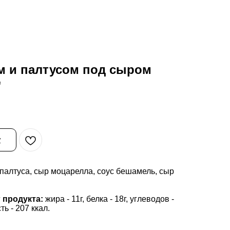
м и палтусом под сыром
"
у
палтуса, сыр моцарелла, соус бешамель, сыр
 продукта:
жира - 11г, белка - 18г, углеводов -
ь - 207 ккал.