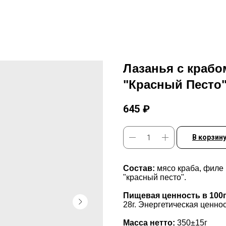
Лазанья с крабо
"Красный Песто
645
₽
В корзин
Состав:
мясо краба, филе 
"красный песто".
Пищевая ценность в 100г
28г. Энергетическая ценност
Масса нетто:
350±15г