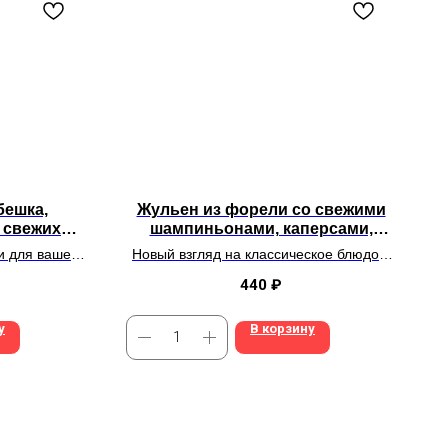
бешка,
Жульен из форели со свежими
 свежих
шампиньонами, каперсами,
ециями,
вяленными томатами, сыром
и для вашего
Новый взгляд на классическое блюдо в
усом
чеддер, моцареллой и сливками
чке запечь!
нашей «рыбной» интерпретации
440
₽
у
В корзину