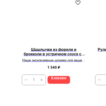
Шашлычки из форели и
Рул
брокколи в устричном соусе со
специями и травами
Наши эксклюзивные шпажки для вашего
гриля, а можно и в духовочке запечь!
1 540
₽
В корзину