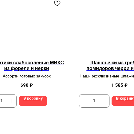
етики слабосоленые МИКС
Шашлычки из гре
из форели и нерки
помидоров черри и
шампиньонов со сп
Ассорти
готовых
закусок
Наши эксклюзивные шпажк
травами и цитр
гриля, а можно и в духово
690
₽
1 585
₽
В корзину
В корзин