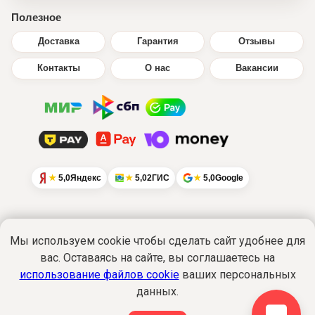
Полезное
Доставка
Гарантия
Отзывы
Контакты
О нас
Вакансии
5,0
Яндекс
5,0
2ГИС
5,0
Google
Мы используем cookie чтобы сделать сайт удобнее для
вас. Оставаясь на сайте, вы соглашаетесь на
Интернет-сайт
www.ikratut.ru
носит
исключительно информационный характер
использование файлов cookie
ваших персональных
и не является публичной офертой...
данных.
Подробнее
Политика обработки персональных данных
©2015-2026 Все права защищены. ИкраТуТ!