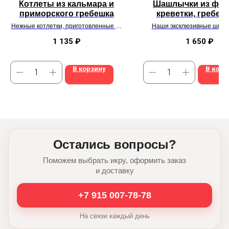
Котлеты из кальмара и
Шашлычки из фор
приморского гребешка
креветки, гребеш
болгарского перц
Нежные котлетки, приготовленные из
Наши эксклюзивные шпаж
сладком соусе ч
качественных морепродуктов
вашего гриля, а можно и в д
запечь!
1 135
₽
1 650
₽
В корзину
В корз
Остались вопросы?
Поможем выбрать икру, оформить заказ
и доставку
+7 915 007-78-78
На связи каждый день