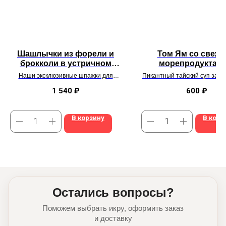
Шашлычки из форели и
Том Ям со свеж
брокколи в устричном
морепродуктами
соусе со специями и
тайскими специ
Наши эксклюзивные шпажки для
Пикантный тайский суп за п
травами
вашего гриля, а можно и в духовочке
в кастрюльке, но можно
запечь!
микроволновке
1 540
₽
600
₽
В корзину
В корз
Остались вопросы?
Поможем выбрать икру, оформить заказ
и доставку