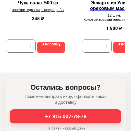
Чука салат 500 гр
Эскарго из Улитк
ореховым масло
конечно, едва ли, в природе Вы
кунжутом
встретите такой "ядреный" цвет,
12 штук
но с ореховым соусом
345
₽
Колотый грецкий орех в соч
это вкуснейшая
«
тема
»
кунжутным маслом и лук
1 800
₽
В корзину
В корз
Остались вопросы?
Поможем выбрать икру, оформить заказ
и доставку
+7 915 007-78-78
На связи каждый день