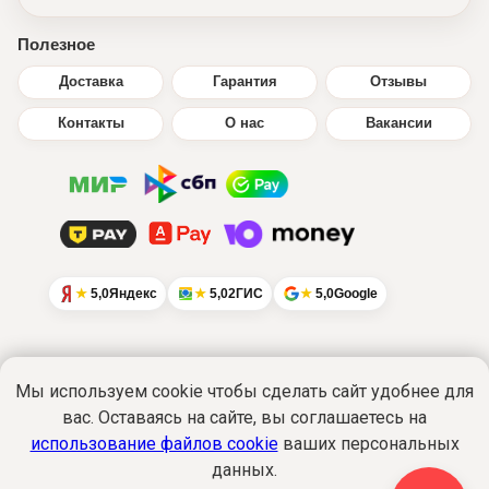
Полезное
Доставка
Гарантия
Отзывы
Контакты
О нас
Вакансии
5,0
Яндекс
5,0
2ГИС
5,0
Google
Мы используем cookie чтобы сделать сайт удобнее для
вас. Оставаясь на сайте, вы соглашаетесь на
Интернет-сайт
www.ikratut.ru
носит
исключительно информационный характер
использование файлов cookie
ваших персональных
и не является публичной офертой...
данных.
Подробнее
Политика обработки персональных данных