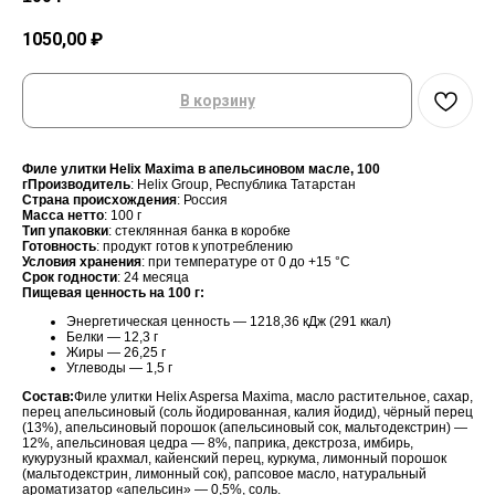
1050,00
₽
В корзину
Филе улитки Helix Maxima в апельсиновом масле, 100
гПроизводитель
: Helix Group, Республика Татарстан
Страна происхождения
: Россия
Масса нетто
: 100 г
Тип упаковки
: стеклянная банка в коробке
Готовность
: продукт готов к употреблению
Условия хранения
: при температуре от 0 до +15 °C
Срок годности
: 24 месяца
Пищевая ценность на 100 г:
Энергетическая ценность — 1218,36 кДж (291 ккал)
Белки — 12,3 г
Жиры — 26,25 г
Углеводы — 1,5 г
Состав:
Филе улитки Helix Aspersa Maxima, масло растительное, сахар,
перец апельсиновый (соль йодированная, калия йодид), чёрный перец
(13%), апельсиновый порошок (апельсиновый сок, мальтодекстрин) —
12%, апельсиновая цедра — 8%, паприка, декстроза, имбирь,
кукурузный крахмал, кайенский перец, куркума, лимонный порошок
(мальтодекстрин, лимонный сок), рапсовое масло, натуральный
ароматизатор «апельсин» — 0,5%, соль.