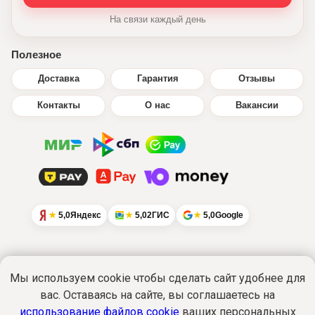
На связи каждый день
Полезное
Доставка
Гарантия
Отзывы
Контакты
О нас
Вакансии
5,0
Яндекс
5,0
2ГИС
5,0
Google
Мы используем cookie чтобы сделать сайт удобнее для
вас. Оставаясь на сайте, вы соглашаетесь на
Интернет-сайт
www.ikratut.ru
носит
исключительно информационный характер
использование файлов cookie
ваших персональных