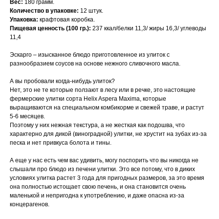
Вес:
180 грамм.
Количество в упаковке:
12 штук.
Упаковка:
крафтовая коробка.
Пищевая ценность (100 гр.):
237 ккал/белки 11,3/ жиры 16,3/ углеводы
11,4
Эскарго – изысканное блюдо приготовленное из улиток с
разнообразием соусов на основе нежного сливочного масла.
А вы пробовали когда-нибудь улиток?
Нет, это не те которые ползают в лесу или в речке, это настоящие
фермерские улитки сорта Helix Aspera Maxima, которые
выращиваются на специальном комбикорме и свежей траве, и растут
5-6 месяцев.
Поэтому у них нежная текстура, а не жесткая как подошва, что
характерно для дикой (виноградной) улитки, не хрустит на зубах из-за
песка и нет привкуса болота и тины.
А еще у нас есть чем вас удивить, могу поспорить что вы никогда не
слышали про блюдо из печени улитки. Это все потому, что в диких
условиях улитка растет 3 года для пригодных размеров, за это время
она полностью истощает свою печень, и она становится очень
маленькой и непригодна к употреблению, и даже опасна из-за
концерагенов.