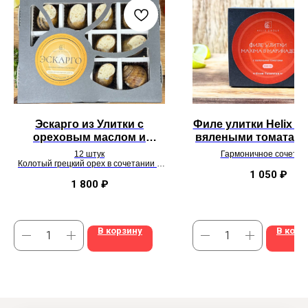
Эскарго из Улитки с
Филе улитки Helix M
ореховым маслом и
вялеными томатами,
кунжутом
12 штук
Гармоничное сочетан
Колотый грецкий орех в сочетании с
средиземноморской прян
кунжутным маслом и луком фри
насыщенного вкуса
1 050
₽
1 800
₽
В корзину
В корз