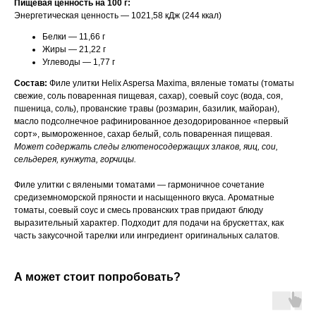
Пищевая ценность на 100 г:
Энергетическая ценность — 1021,58 кДж (244 ккал)
Белки — 11,66 г
Жиры — 21,22 г
Углеводы — 1,77 г
Состав:
Филе улитки Helix Aspersa Maxima, вяленые томаты (томаты
свежие, соль поваренная пищевая, сахар), соевый соус (вода, соя,
пшеница, соль), прованские травы (розмарин, базилик, майоран),
масло подсолнечное рафинированное дезодорированное «первый
сорт», вымороженное, сахар белый, соль поваренная пищевая.
Может содержать следы глютеносодержащих злаков, яиц, сои,
сельдерея, кунжута, горчицы.
Филе улитки с вялеными томатами — гармоничное сочетание
средиземноморской пряности и насыщенного вкуса. Ароматные
томаты, соевый соус и смесь прованских трав придают блюду
выразительный характер. Подходит для подачи на брускеттах, как
часть закусочной тарелки или ингредиент оригинальных салатов.
А может стоит попробовать?