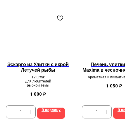
Эскарго из Улитки с икрой
Печень улитки He
Летучей рыбы
Maxima в чесночном
с прованскими тра
12 штук
Ароматная и пикантная п
100 г
Для любителей
улитки в чесночном мас
рыбной темы
прованскими травам
1 050
₽
1 800
₽
В корзину
В корз