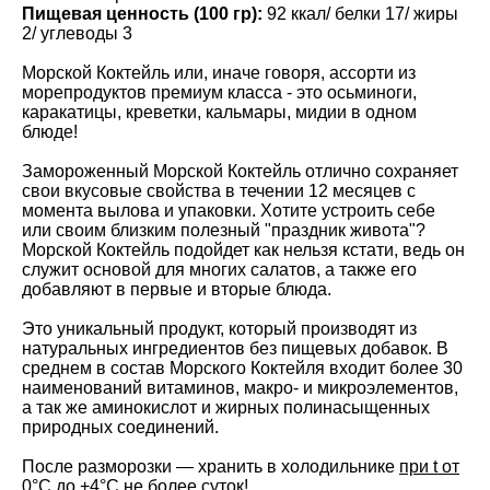
Пищевая ценность (100 гр):
92 ккал/ белки 17/ жиры
2/ углеводы 3
Морской Коктейль или, иначе говоря, ассорти из
морепродуктов премиум класса - это осьминоги,
каракатицы, креветки, кальмары, мидии в одном
блюде!
Замороженный Морской Коктейль отлично сохраняет
свои вкусовые свойства в течении 12 месяцев с
момента вылова и упаковки. Хотите устроить себе
или своим близким полезный "праздник живота"?
Морской Коктейль подойдет как нельзя кстати, ведь он
служит основой для многих салатов, а также его
добавляют в первые и вторые блюда.
Это уникальный продукт, который производят из
натуральных ингредиентов без пищевых добавок. В
среднем в состав Морского Коктейля входит более 30
наименований витаминов, макро- и микроэлементов,
а так же аминокислот и жирных полинасыщенных
природных соединений.
После разморозки — хранить в холодильнике
при t от
0°С до +4°С не более суток!