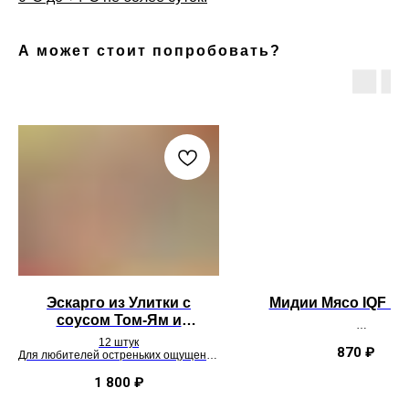
А может стоит попробовать?
Эскарго из Улитки с
Мидии Мясо IQF 10
соусом Том-Ям и
вялеными томатами
когда мечтаешь о море, но ес
12 штук
макароны.
870
₽
Для любителей остреньких ощущений
зато быстро и в цел
и кухни Азии
1 800
₽