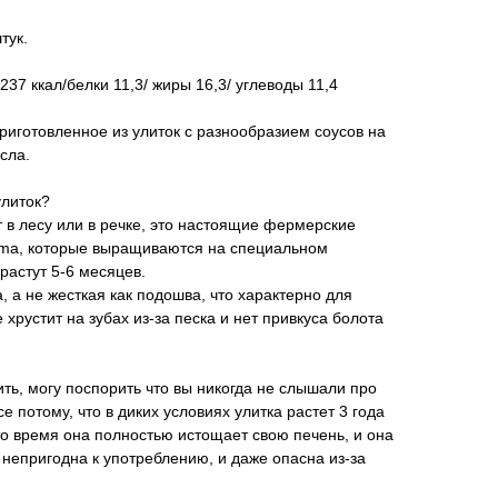
тук.
237 ккал/белки 11,3/ жиры 16,3/ углеводы 11,4
риготовленное из улиток с разнообразием соусов на
сла.
улиток?
т в лесу или в речке, это настоящие фермерские
xima, которые выращиваются на специальном
растут 5-6 месяцев.
, а не жесткая как подошва, что характерно для
 хрустит на зубах из-за песка и нет привкуса болота
ить, могу поспорить что вы никогда не слышали про
е потому, что в диких условиях улитка растет 3 года
то время она полностью истощает свою печень, и она
 непригодна к употреблению, и даже опасна из-за