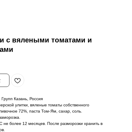
ки с вялеными томатами и
вами
у
Групп Казань, Россия
рской улитки, вяленые томаты собственного
ливочное 72%, паста Том-Ям, сахар, соль.
заморозка.
°С не более 12 месяцев. После разморозки хранить в
ов.