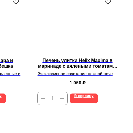
ара и
Печень улитки Helix Maxima в
бешка
маринаде с вялеными томатами,
100 г
овленные из
Эксклюзивное сочетание нежной печени
одуктов
улитки и пикантных вяленых томатов
1 050
₽
у
В корзину