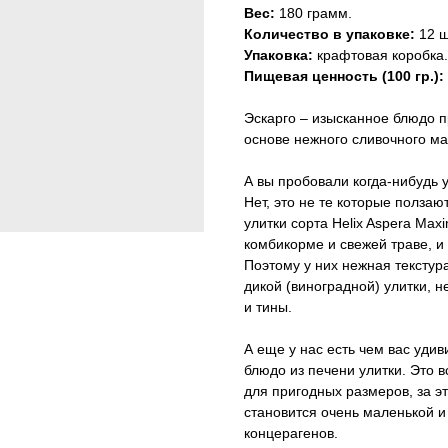
Вес:
180 грамм.
Количество в упаковке:
12 ш
Упаковка:
крафтовая коробка.
Пищевая ценность (100 гр.):
Эскарго – изысканное блюдо п
основе нежного сливочного ма
А вы пробовали когда-нибудь 
Нет, это не те которые ползаю
улитки сорта Helix Aspera Ma
комбикорме и свежей траве, и 
Поэтому у них нежная текстура
дикой (виноградной) улитки, не
и тины.
А еще у нас есть чем вас удив
блюдо из печени улитки. Это вс
для пригодных размеров, за э
становится очень маленькой и
концерагенов.