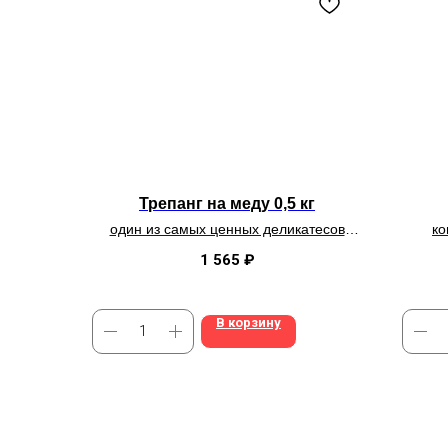
Трепанг на меду 0,5 кг
один из самых ценных деликатесов
ко
Дальнего Востока
вс
1 565
₽
В корзину