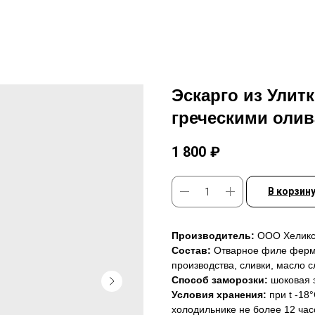
Эскарго из Улит
греческими оли
1 800
₽
В корзин
Производитель:
ООО Хеликс 
Состав:
Отварное филе ферме
производства, сливки, масло с
Способ заморозки:
шоковая 
Условия хранения:
при t -18
холодильнике не более 12 час