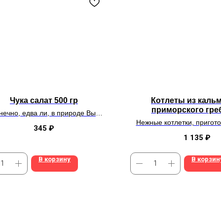
Чука салат 500 гр
Котлеты из кальм
приморского гре
нечно, едва ли, в природе Вы
третите такой "ядреный" цвет,
Нежные котлетки, пригот
345
₽
но с ореховым соусом
качественных морепр
это вкуснейшая
«
тема
»
1 135
₽
В корзину
В корзин