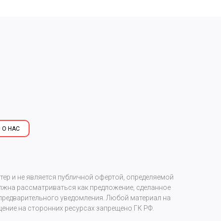
 О НАС
р и не является публичной офертой, определяемой
олжна рассматриваться как предложение, сделанное
предварительного уведомления. Любой материал на
ение на сторонних ресурсах запрещено ГК РФ.